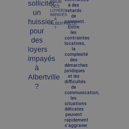
solliciter
POUR
à des
DES
retards
LOYERS
un
IMPAYÉS
de
À
huissier
paiement.
ALBERTVILLE
Entre
?
pour
les
contraintes
des
locatives,
loyers
la
complexité
impayés
des
démarches
à
juridiques
Albertville
et les
difficultés
?
de
communication,
les
situations
délicates
peuvent
rapidement
s’aggraver.