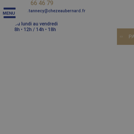
04 50 66 46 79
contactannecy@chezeaubernard.fr
Du lundi au vendredi
8h • 12h / 14h • 18h
P