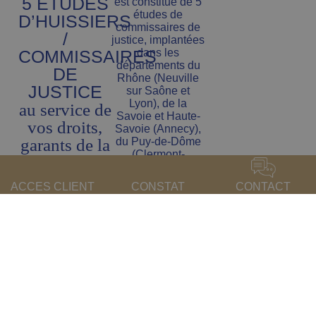
5 ETUDES
est constitué de 5
études de
D’HUISSIERS
commissaires de
/
justice, implantées
COMMISSAIRES
dans les
départements du
DE
Rhône (Neuville
JUSTICE
sur Saône et
Lyon), de la
au service de
Savoie et Haute-
vos droits,
Savoie (Annecy),
garants de la
du Puy-de-Dôme
(Clermont-
justice
Ferrand) et de
l’Isère (La Côte
ACCES CLIENT
CONSTAT
CONTACT
Saint André).
L’implantation de
nos études et le
dévouement de
nos équipes vous
assurent une forte
réactivité et une
efficacité dans le
traitement de vos