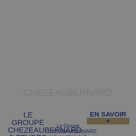
Comissaires de justice
associés
CHEZEAUBERNARD
LE
EN SAVOIR
+
GROUPE
Le Groupe
CHEZEAUBERNARD,
CHEZEAUBERNARD